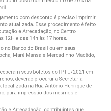
nto do imposto com desconto de 20% na
ril.
agamento com desconto é preciso imprimir
to atualizada. Esse procedimento é feito
ibutação e Arrecadação, no Centro
às 12H e das 14h às 17 horas.
o no Banco do Brasil ou em seus
Rocha, Maré Mansa e Mercadinho Macêdo,
 receberam seus boletos do IPTU/2021 em
renos, deverão procurar a Secretaria
, localizada na Rua Antônio Henrique de
tro, para impressão dos mesmos e
ção e Arrecadação, contribuintes que