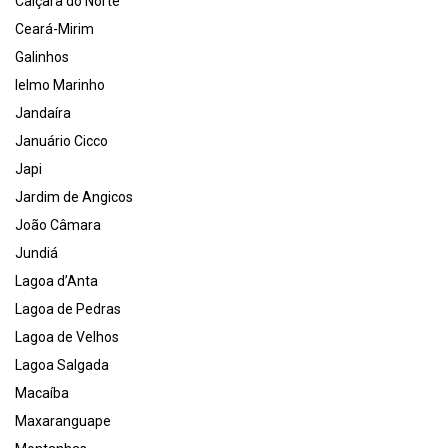
Caiçara do Norte
Ceará-Mirim
Galinhos
Ielmo Marinho
Jandaíra
Januário Cicco
Japi
Jardim de Angicos
João Câmara
Jundiá
Lagoa d’Anta
Lagoa de Pedras
Lagoa de Velhos
Lagoa Salgada
Macaíba
Maxaranguape