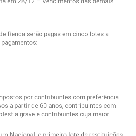
 cota em 28/12 – Vencimentos das demais
 de Renda serão pagas em cinco lotes a
s pagamentos:
mpostos por contribuintes com preferência
os a partir de 60 anos, contribuintes com
léstia grave e contribuintes cuja maior
o Nacional, o primeiro lote de restituições