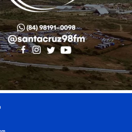
0
com