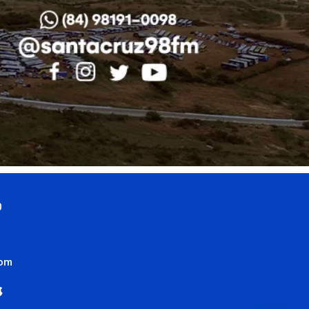
0
com