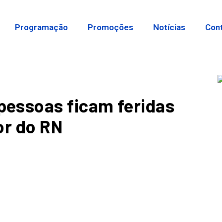
Programação
Promoções
Notícias
Con
essoas ficam feridas
or do RN