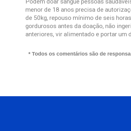
Podem doar sangue pessoas saudáveis 
menor de 18 anos precisa de autorizaçã
de 50kg, repouso mínimo de seis horas 
gordurosos antes da doação, não inger
anteriores, vir alimentado e portar um
* Todos os comentários são de responsab