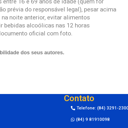
entre 16 e 69 anos de idade (quem for
o prévia do responsável legal), pesar acima
na noite anterior, evitar alimentos
ir bebidas alcoólicas nas 12 horas
 documento oficial com foto.
ilidade dos seus autores.
Contato
Telefone: (84) 3291-230
(84) 9 81910098