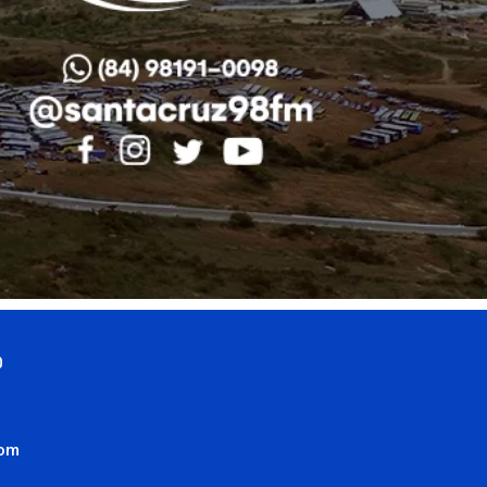
0
com