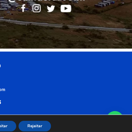
0
com
itar
Rejeitar