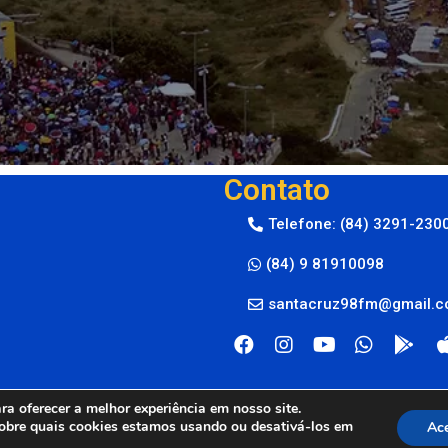
Contato
Telefone: (84) 3291-230
(84) 9 81910098
santacruz98fm@gmail.
a oferecer a melhor experiência em nosso site.
obre quais cookies estamos usando ou desativá-los em
Ace
M © 2024
By Live Center Host