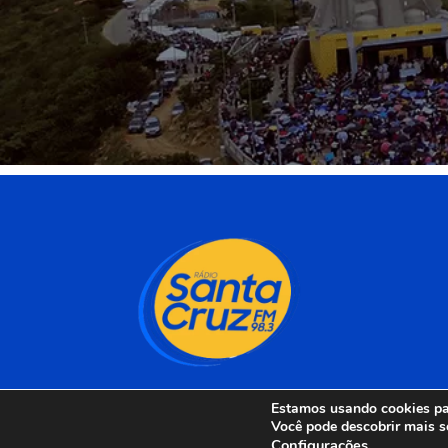
Estamos usando cookies par
Você pode descobrir mais s
Configurações
.
Rádio Santa Cruz 98 F