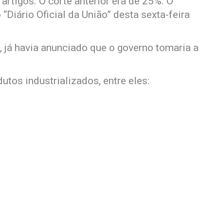
 artigos. O corte anterior era de 25%. O
“Diário Oficial da União” desta sexta-feira
 já havia anunciado que o governo tomaria a
utos industrializados, entre eles: