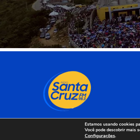
Estamos usando cookies par
Você pode descobrir mais s
Configurações
.
Rádio Santa Cruz 98 F