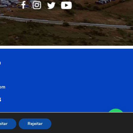
0
com
itar
Rejeitar