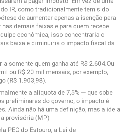
assaram a pagar imposto. Em vez de uma
a do IR, como tradicionalmente tem sido
ipótese de aumentar apenas a isenção para
 nas demais faixas e para quem recebe
equipe econômica, isso concentraria o
is baixa e diminuiria o impacto fiscal da
ria somente quem ganha até R$ 2.604.Ou
mil ou R$ 20 mil mensais, por exemplo,
go (R$ 1.903,98).
ormalmente a alíquota de 7,5% — que sobe
os preliminares do governo, o impacto é
s. Ainda não há uma definição, mas a ideia
a provisória (MP).
la PEC do Estouro, a Lei de