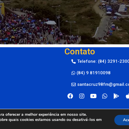
Contato
Telefone: (84) 3291-230
(84) 9 81910098
santacruz98fm@gmail.
a oferecer a melhor experiência em nosso site.
obre quais cookies estamos usando ou desativá-los em
Ace
M © 2024
By Live Center Host