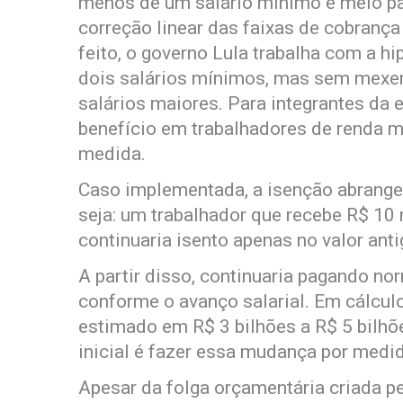
menos de um salário mínimo e meio p
correção linear das faixas de cobranç
feito, o governo Lula trabalha com a h
dois salários mínimos, mas sem mexer
salários maiores. Para integrantes da 
benefício em trabalhadores de renda ma
medida.
Caso implementada, a isenção abrange
seja: um trabalhador que recebe R$ 10 
continuaria isento apenas no valor anti
A partir disso, continuaria pagando n
conforme o avanço salarial. Em cálcul
estimado em R$ 3 bilhões a R$ 5 bilhõe
inicial é fazer essa mudança por medid
Apesar da folga orçamentária criada pe