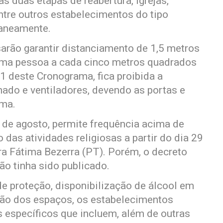
s duas etapas de reabertura, igrejas,
ntre outros estabelecimentos do tipo
taneamente.
sarão garantir distanciamento de 1,5 metros
 uma pessoa a cada cinco metros quadrados
1 deste Cronograma, fica proibida a
nado e ventiladores, devendo as portas e
rma.
2 de agosto, permite frequência acima de
 das atividades religiosas a partir do dia 29
ra Fátima Bezerra (PT). Porém, o decreto
o tinha sido publicado.
e proteção, disponibilização de álcool em
ção dos espaços, os estabelecimentos
s específicos que incluem, além de outras