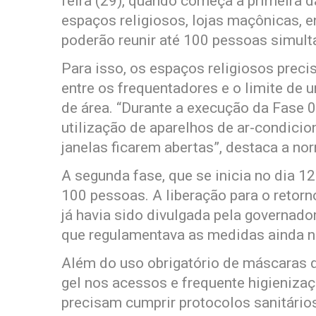
feira (29), quando começa a primeira da
espaços religiosos, lojas maçônicas, e
poderão reunir até 100 pessoas simul
Para isso, os espaços religiosos preci
entre os frequentadores e o limite de
de área. “Durante a execução da Fase 0
utilização de aparelhos de ar-condicio
janelas ficarem abertas”, destaca a no
A segunda fase, que se inicia no dia 1
100 pessoas. A liberação para o retorno
já havia sido divulgada pela governado
que regulamentava as medidas ainda nã
Além do uso obrigatório de máscaras d
gel nos acessos e frequente higieniza
precisam cumprir protocolos sanitário