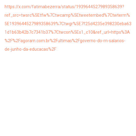
https://x.com/fatimabezerra/status/1939644527989358639?
ref_src=twsrc%5Etfw%7Ctwcamp%5Etweetembed%7Ctwterm%
5E1939644527989358639%7Ctwgr%5E7f25d4235e398230eba63
1d1b63b42b7c7341b37%7Ctwcon%5Es1_c10&ref_url=https%3A
%2F%2Fagorarn.com.br%2Fultimas%2Fgoverno-do-rn-salarios-
de-junho-da-educacao%2F