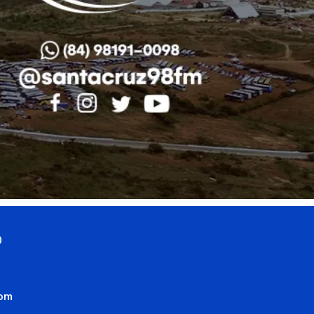
0
com