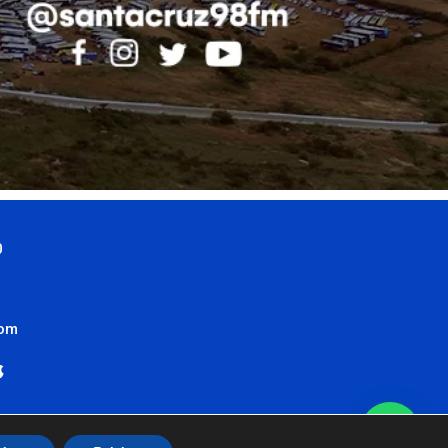
0
com