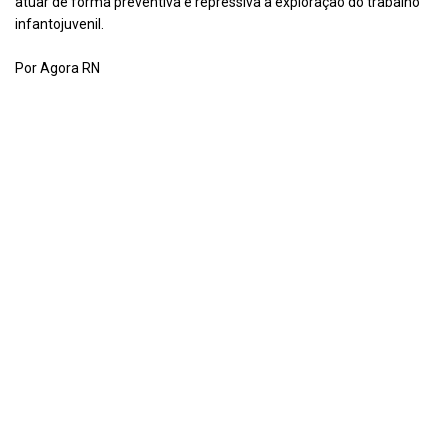
atuar de forma preventiva e repressiva à exploração do trabalho
infantojuvenil.
Por Agora RN