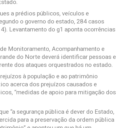
Estado.
es a prédios públicos, veículos e
Segundo o governo do estado, 284 casos
(14). Levantamento do g1 aponta ocorrências
l de Monitoramento, Acompanhamento e
rande do Norte deverá identificar pessoas e
rrente dos ataques orquestrados no estado.
rejuízos à população e ao patrimônio
tico acerca dos prejuízos causados e
licos, “medidas de apoio para mitigação dos
que “a segurança pública é dever do Estado,
xercida para a preservação da ordem pública
atrimônio” e apontou um que há um