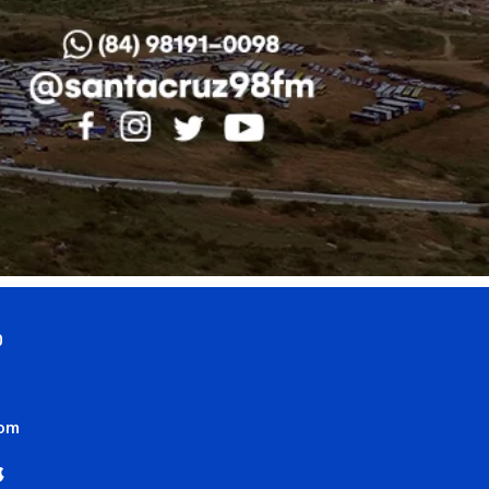
0
com