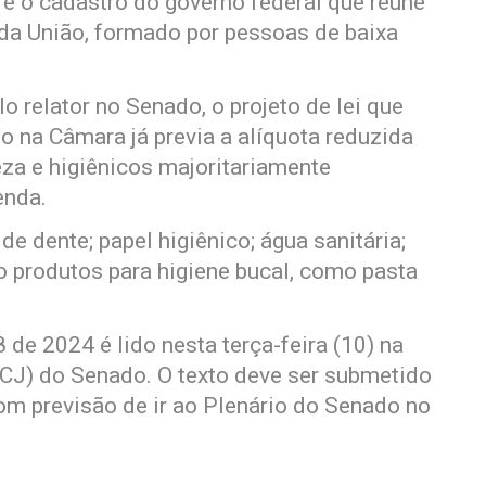
 é o cadastro do governo federal que reúne
 da União, formado por pessoas de baixa
lo relator no Senado, o projeto de lei que
o na Câmara já previa a alíquota reduzida
za e higiênicos majoritariamente
enda.
e dente; papel higiênico; água sanitária;
ão produtos para higiene bucal, como pasta
 de 2024 é lido nesta terça-feira (10) na
CJ) do Senado. O texto deve ser submetido
om previsão de ir ao Plenário do Senado no