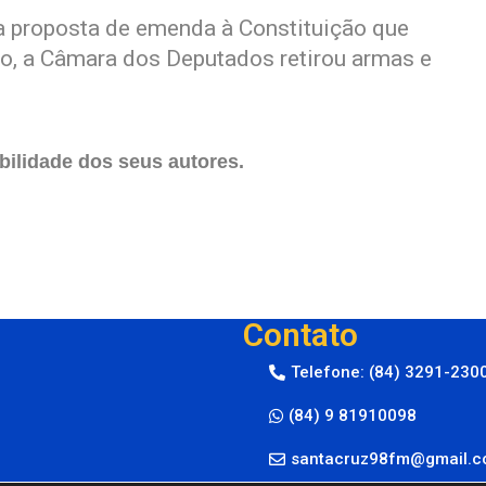
a proposta de emenda à Constituição que
o, a Câmara dos Deputados retirou armas e
ilidade dos seus autores.
Contato
Telefone: (84) 3291-230
(84) 9 81910098
santacruz98fm@gmail.