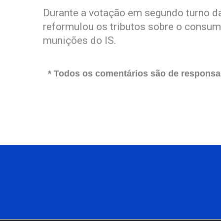
Durante a votação em segundo turno d
reformulou os tributos sobre o consum
munições do IS.
* Todos os comentários são de responsab