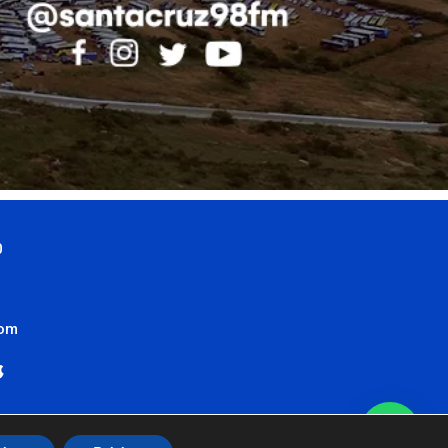
0
com