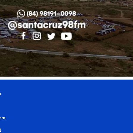
0
com