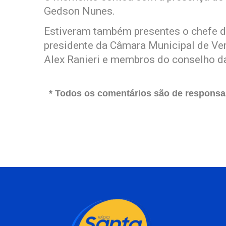
Gedson Nunes.
Estiveram também presentes o chefe de
presidente da Câmara Municipal de Ver
Alex Ranieri e membros do conselho da
* Todos os comentários são de responsab