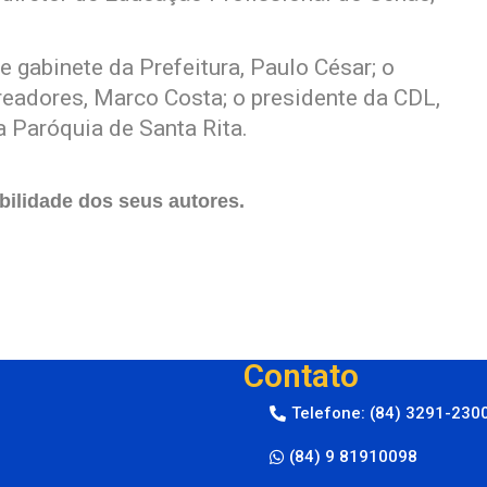
 gabinete da Prefeitura, Paulo César; o
eadores, Marco Costa; o presidente da CDL,
 Paróquia de Santa Rita.
ilidade dos seus autores.
Contato
Telefone: (84) 3291-230
(84) 9 81910098