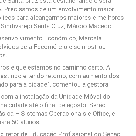
 de Santa Cruz está deslanchando e será
o. Precisamos de um envolvimento maior
úblicos para alcançarmos maiores e melhores
 Sindivarejo Santa Cruz, Márcio Macedo.
Desenvolvimento Econômico, Marcela
lvidos pela Fecomércio e se mostrou
os.
eros e que estamos no caminho certo. A
nvestindo e tendo retorno, com aumento dos
ndo para a cidade”, comentou a gestora.
 com a instalação da Unidade Móvel do
na cidade até o final de agosto. Serão
sica – Sistemas Operacionais e Office, e
ara 60 alunos.
iretor de Educação Profissional do Senac,