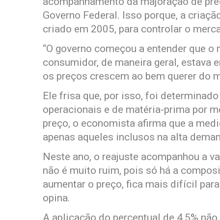
acompanhamento da majoração de preç
Governo Federal. Isso porque, a criaçã
criado em 2005, para controlar o merca
“O governo começou a entender que o 
consumidor, de maneira geral, estava
os preços crescem ao bem querer do m
Ele frisa que, por isso, foi determin
operacionais e de matéria-prima por m
preço, o economista afirma que a med
apenas aqueles inclusos na alta deman
Neste ano, o reajuste acompanhou a var
não é muito ruim, pois só há a composi
aumentar o preço, fica mais difícil pa
opina.
A aplicação do percentual de 4,5% não