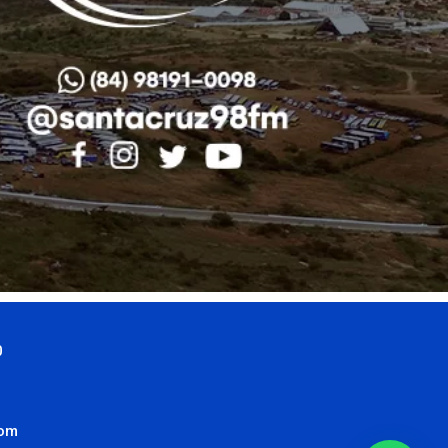
0
com