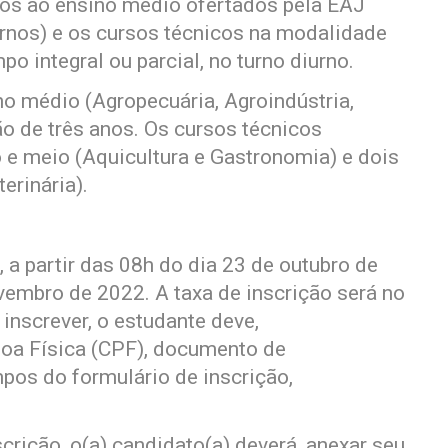
dos ao ensino médio ofertados pela EAJ
urnos) e os cursos técnicos na modalidade
 integral ou parcial, no turno diurno.
no médio (Agropecuária, Agroindústria,
ão de três anos. Os cursos técnicos
e meio (Aquicultura e Gastronomia) e dois
erinária).
, a partir das 08h do dia 23 de outubro de
embro de 2022. A taxa de inscrição será no
e inscrever, o estudante deve,
soa Física (CPF), documento de
pos do formulário de inscrição,
rição, o(a) candidato(a) deverá, anexar seu