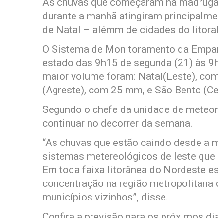
As chuvas que começaram na madrugada
durante a manhã atingiram principalme
de Natal – alémm de cidades do litoral
O Sistema de Monitoramento da Emparn
estado das 9h15 de segunda (21) às 9h 
maior volume foram: Natal(Leste), com
(Agreste), com 25 mm, e São Bento (C
Segundo o chefe da unidade de meteorol
continuar no decorrer da semana.
“As chuvas que estão caindo desde a 
sistemas metereológicos de leste que 
Em toda faixa litorânea do Nordeste e
concentração na região metropolitana 
municípios vizinhos”, disse.
Confira a previsão para os próximos di