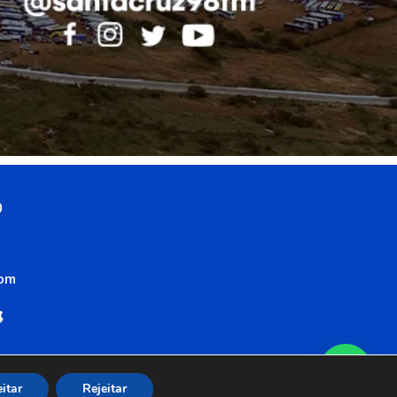
0
com
itar
Rejeitar