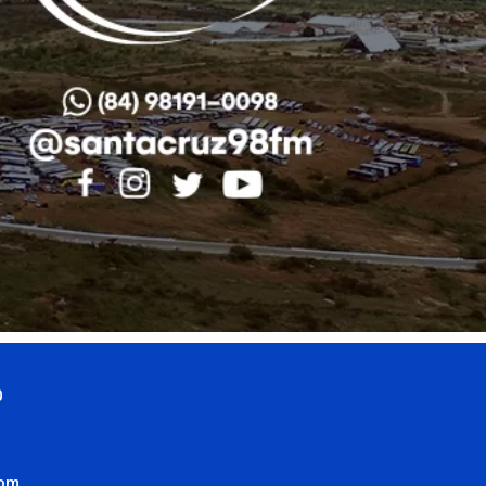
0
com