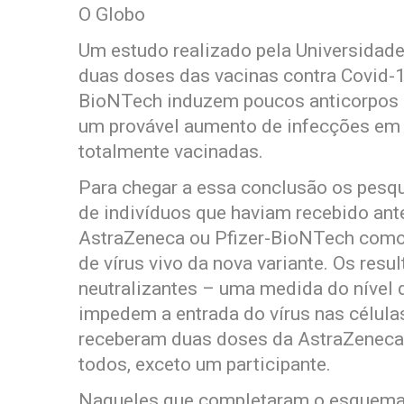
O Globo
Um estudo realizado pela Universidade
duas doses das vacinas contra Covid-1
BioNTech induzem poucos anticorpos ne
um provável aumento de infecções em 
totalmente vacinadas.
Para chegar a essa conclusão os pesq
de indivíduos que haviam recebido ant
AstraZeneca ou Pfizer-BioNTech com
de vírus vivo da nova variante. Os res
neutralizantes – uma medida do nível d
impedem a entrada do vírus nas célula
receberam duas doses da AstraZeneca 
todos, exceto um participante.
Naqueles que completaram o esquema v