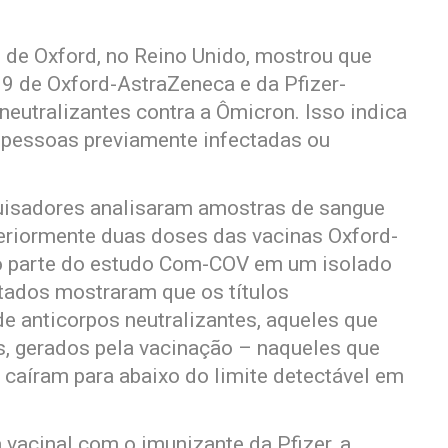
 de Oxford, no Reino Unido, mostrou que
9 de Oxford-AstraZeneca e da Pfizer-
utralizantes contra a Ômicron. Isso indica
pessoas previamente infectadas ou
uisadores analisaram amostras de sangue
eriormente duas doses das vacinas Oxford-
o parte do estudo Com-COV em um isolado
ultados mostraram que os títulos
e anticorpos neutralizantes, aqueles que
s, gerados pela vacinação – naqueles que
caíram para abaixo do limite detectável em
acinal com o imunizante da Pfizer, a