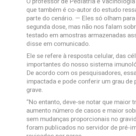
O professor de Pediatria e Vacinologi
que também é co-autor do estudo res
parte do cenário. — Eles só olham para
segunda dose, mas não nos falam sobre
testado em amostras armazenadas assi
disse em comunicado.
Ele se refere à resposta celular, das cé
importantes do nosso sistema imunoló
De acordo com os pesquisadores, essa
impactada e pode conferir um grau de 
grave.
“No entanto, deve-se notar que maior t
aumento número de casos e maior sob
sem mudanças proporcionais no gravida
foram publicados no servidor de pré-i