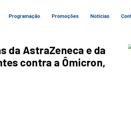
Programação
Promoções
Notícias
Con
as da AstraZeneca e da
entes contra a Ômicron,