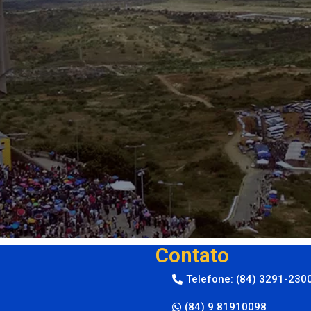
Contato
Telefone: (84) 3291-230
(84) 9 81910098