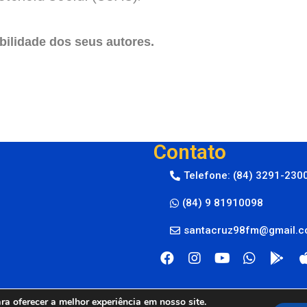
ilidade dos seus autores.
Contato
Telefone: (84) 3291-230
(84) 9 81910098
santacruz98fm@gmail.
a oferecer a melhor experiência em nosso site.