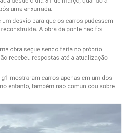
tada desde o dia 31 de março, quando a
após uma enxurrada.
de um desvio para que os carros pudessem
 reconstruída. A obra da ponte não foi
uma obra segue sendo feita no próprio
ão recebeu respostas até a atualização
ao g1 mostraram carros apenas em um dos
, no entanto, também não comunicou sobre