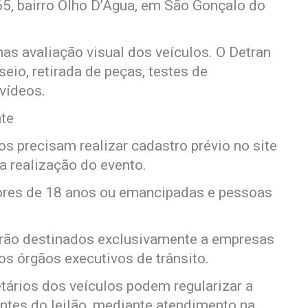
65, bairro Olho D’Água, em São Gonçalo do
nas avaliação visual dos veículos. O Detran
io, retirada de peças, testes de
vídeos.
nte
dos precisam realizar cadastro prévio no site
da realização do evento.
ores de 18 anos ou emancipadas e pessoas
erão destinados exclusivamente a empresas
s órgãos executivos de trânsito.
tários dos veículos podem regularizar a
 antes do leilão, mediante atendimento na