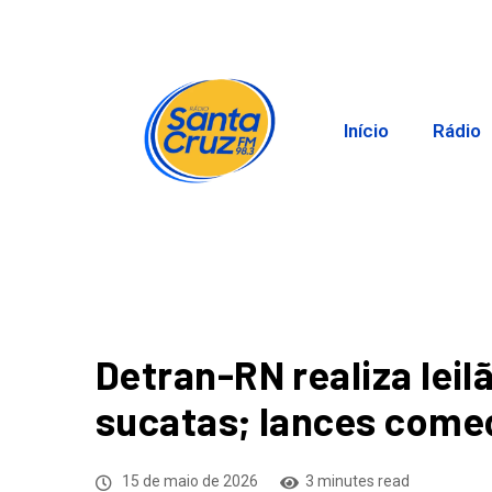
Início
Rádio
Detran-RN realiza leil
sucatas; lances come
15 de maio de 2026
3 minutes read