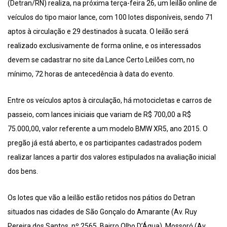
(Detran/RN) realiza, na próxima terça-feira 26, um leilão online de
veículos do tipo maior lance, com 100 lotes disponíveis, sendo 71
aptos à circulação e 29 destinados à sucata. O leilão será
realizado exclusivamente de forma online, e os interessados
devem se cadastrar no site da Lance Certo Leilões com, no
mínimo, 72 horas de antecedência à data do evento.
Entre os veículos aptos à circulação, há motocicletas e carros de
passeio, com lances iniciais que variam de R$ 700,00 a R$
75.000,00, valor referente a um modelo BMW XR5, ano 2015. O
pregão já está aberto, e os participantes cadastrados podem
realizar lances a partir dos valores estipulados na avaliação inicial
dos bens.
Os lotes que vão a leilão estão retidos nos pátios do Detran
situados nas cidades de São Gonçalo do Amarante (Av. Ruy
Pereira dos Santos, nº 2565, Bairro Olho D’Água), Mossoró (Av.