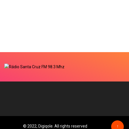
© 2022, Digiqole. All rights reserved
↑