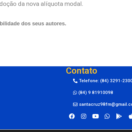
doção da nova alíquota modal.
ilidade dos seus autores.
Contato
Telefone: (84) 3291-230
(84) 9 81910098
santacruz98fm@gmail.