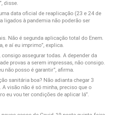
”, disse.
a data oficial de reaplicação (23 e 24 de
va ligados à pandemia não poderão ser
ais. Não é segunda aplicação total do Enem.
, e aí eu imprimo”, explica.
s, consigo assegurar todas. A depender da
idade provas a serem impressas, não consigo.
eu não posso é garantir”, afirma.
ção sanitária boa? Não adianta chegar 3
r. A visão não é só minha, preciso que o
ro eu vou ter condições de aplicar lá”.
novos casos de Covid-19 nesta quinta-feira