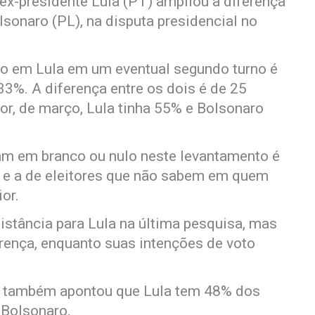
 ex-presidente Lula (PT) ampliou a diferença
lsonaro (PL), na disputa presidencial no
to em Lula em um eventual segundo turno é
3%. A diferença entre os dois é de 25
or, de março, Lula tinha 55% e Bolsonaro
am em branco ou nulo neste levantamento é
) e a de eleitores que não sabem em quem
or.
istância para Lula na última pesquisa, mas
erença, enquanto suas intenções de voto
a também apontou que Lula tem 48% dos
 Bolsonaro.