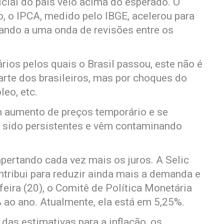
icial do país veio acima do esperado. O
 o IPCA, medido pelo IBGE, acelerou para
ndo a uma onda de revisões entre os
ários pelos quais o Brasil passou, este não é
rte dos brasileiros, mas por choques do
leo, etc.
 aumento de preços temporário e se
m sido persistentes e vêm contaminando
pertando cada vez mais os juros. A Selic
ontribui para reduzir ainda mais a demanda e
eira (20), o Comitê de Política Monetária
 ao ano. Atualmente, ela está em 5,25%.
 das estimativas para a inflação, os