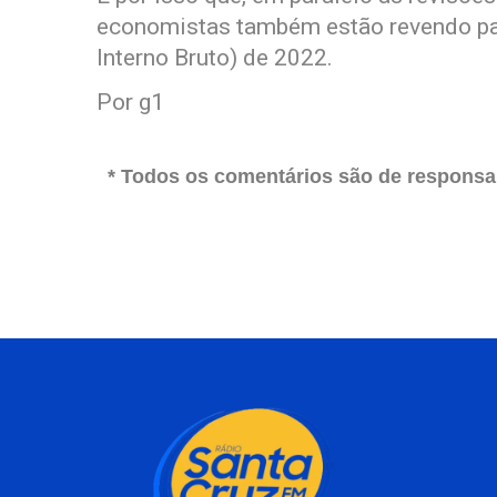
economistas também estão revendo par
Interno Bruto) de 2022.
Por g1
* Todos os comentários são de responsab