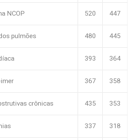
ana NCOP
520
447
 dos pulmões
480
445
díaca
393
364
eimer
367
358
strutivas crônicas
435
353
mias
337
318