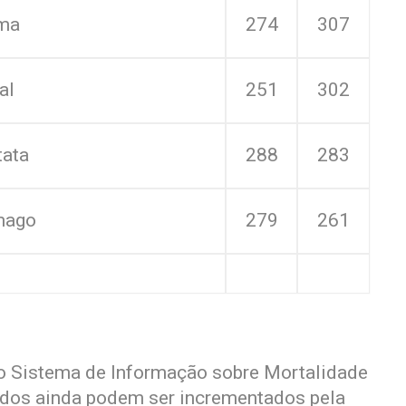
ma
274
307
al
251
302
tata
288
283
mago
279
261
o Sistema de Informação sobre Mortalidade
dados ainda podem ser incrementados pela