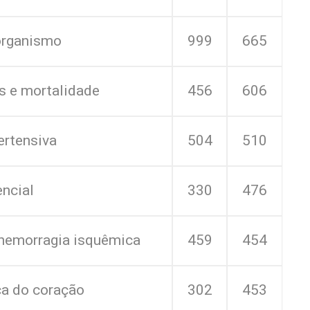
organismo
999
665
s e mortalidade
456
606
ertensiva
504
510
ncial
330
476
 hemorragia isquêmica
459
454
ca do coração
302
453