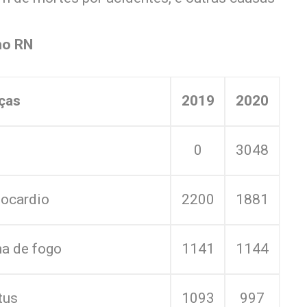
no RN
ças
2019
2020
0
3048
iocardio
2200
1881
a de fogo
1141
1144
tus
1093
997