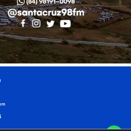
0
com