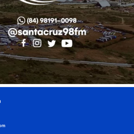
0
com