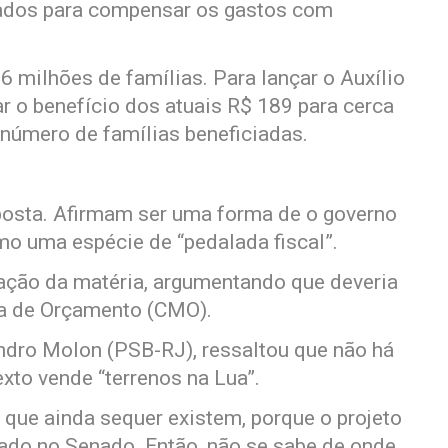
vados para compensar os gastos com
6 milhões de famílias. Para lançar o Auxílio
ar o benefício dos atuais R$ 189 para cerca
 número de famílias beneficiadas.
posta. Afirmam ser uma forma de o governo
mo uma espécie de “pedalada fiscal”.
ação da matéria, argumentando que deveria
ta de Orçamento (CMO).
ndro Molon (PSB-RJ), ressaltou que não há
exto vende “terrenos na Lua”.
 que ainda sequer existem, porque o projeto
ovado no Senado. Então, não se sabe de onde