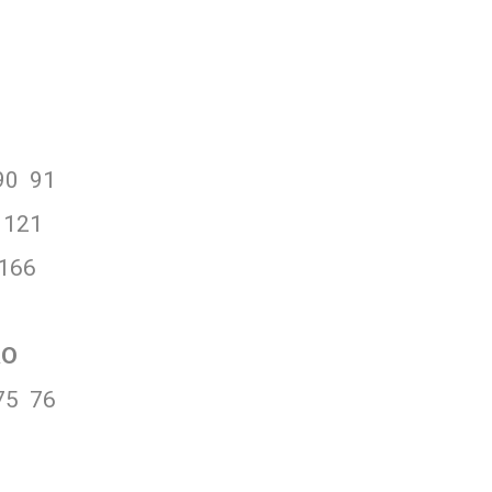
90 91
 121
166
RO
75 76