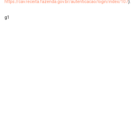
https://cav.receita.fazenda.gov.br/autenticacao/login/index/107
).
g1