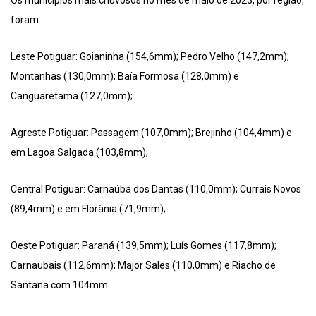
Os municípios mais chuvosos no mês de maio de 2023, por região,
foram:
Leste Potiguar: Goianinha (154,6mm); Pedro Velho (147,2mm);
Montanhas (130,0mm); Baía Formosa (128,0mm) e
Canguaretama (127,0mm);
Agreste Potiguar: Passagem (107,0mm); Brejinho (104,4mm) e
em Lagoa Salgada (103,8mm);
Central Potiguar: Carnaúba dos Dantas (110,0mm); Currais Novos
(89,4mm) e em Florânia (71,9mm);
Oeste Potiguar: Paraná (139,5mm); Luís Gomes (117,8mm);
Carnaubais (112,6mm); Major Sales (110,0mm) e Riacho de
Santana com 104mm.