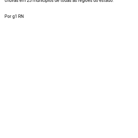
chuvas em 25 municípios de todas as regiões do estado.
Por g1 RN