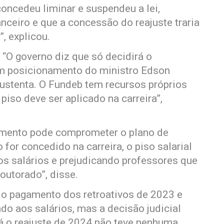
concedeu liminar e suspendeu a lei,
anceiro e que a concessão do reajuste traria
, explicou.
“O governo diz que só decidirá o
um posicionamento do ministro Edson
sustenta. O Fundeb tem recursos próprios
piso deve ser aplicado na carreira”,
amento pode comprometer o plano de
o for concedido na carreira, o piso salarial
os salários e prejudicando professores que
utorado”, disse.
é o pagamento dos retroativos de 2023 e
ado aos salários, mas a decisão judicial
á o reajuste de 2024 não teve nenhuma