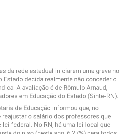
es da rede estadual iniciarem uma greve no
o Estado decida realmente não conceder o
indica. A avaliação é de Rômulo Arnaud,
adores em Educação do Estado (Sinte-RN).
taria de Educação informou que, no
 reajustar o salário dos professores que
ei federal. No RN, há uma lei local que
uste do piso (neste ano, 6,27%) para todos