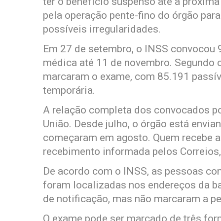
ter o benefício suspenso até a próxima
pela operação pente-fino do órgão para
possíveis irregularidades.
Em 27 de setembro, o INSS convocou 9
médica até 11 de novembro. Segundo o
marcaram o exame, com 85.191 passíve
temporária.
A relação completa dos convocados pod
União. Desde julho, o órgão está envia
começaram em agosto. Quem recebe a no
recebimento informada pelos Correios,
De acordo com o INSS, as pessoas con
foram localizadas nos endereços da b
de notificação, mas não marcaram a pe
O exame pode ser marcado de três form