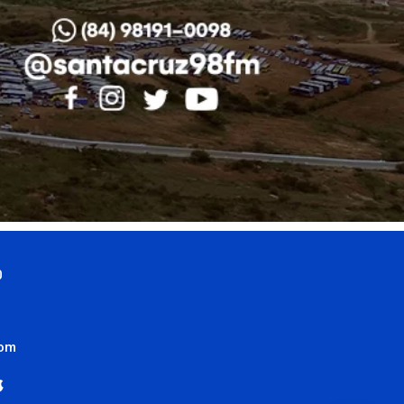
0
com