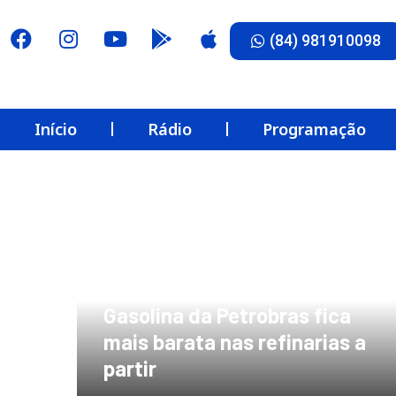
(84) 981910098
Início
Rádio
Programação
Gasolina da Petrobras fica
mais barata nas refinarias a
partir