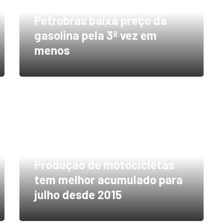
Petrobras baixa preço da
gasolina pela 3ª vez em
menos
Produção de motocicletas
tem melhor acumulado para
julho desde 2015