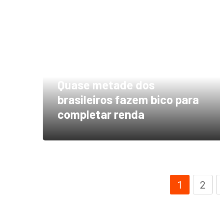
Quase metade dos
brasileiros fazem bico para
completar renda
1
2