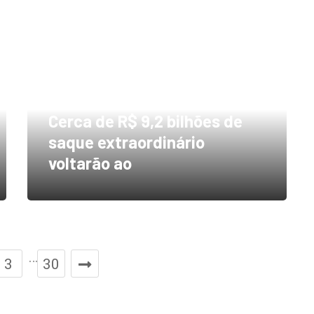
Cerca de R$ 9,2 bilhões de
saque extraordinário
voltarão ao
…
3
30