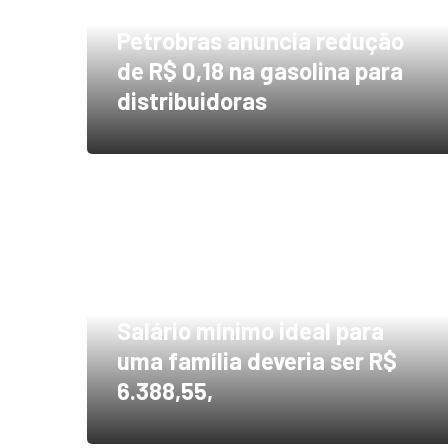
Petrobras anuncia redução
de R$ 0,18 na gasolina para
distribuidoras
Salário mínimo ideal para
uma família deveria ser R$
6.388,55,