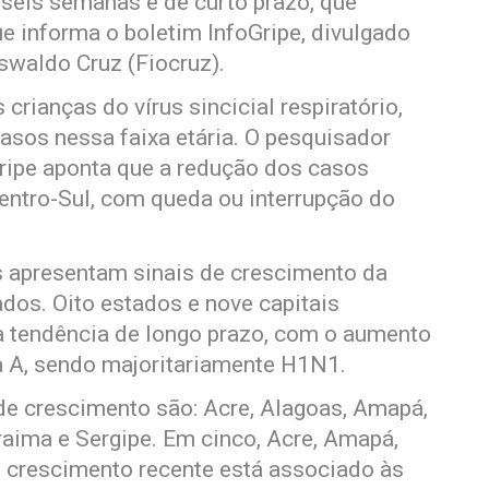
 seis semanas e de curto prazo, que
e informa o boletim InfoGripe, divulgado
swaldo Cruz (Fiocruz).
rianças do vírus sincicial respiratório,
sos nessa faixa etária. O pesquisador
ipe aponta que a redução dos casos
entro-Sul, com queda ou interrupção do
s apresentam sinais de crescimento da
dos. Oito estados e nove capitais
a tendência de longo prazo, com o aumento
a A, sendo majoritariamente H1N1.
de crescimento são: Acre, Alagoas, Amapá,
raima e Sergipe. Em cinco, Acre, Amapá,
o crescimento recente está associado às