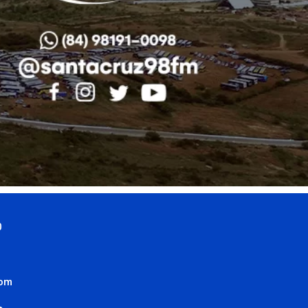
0
com